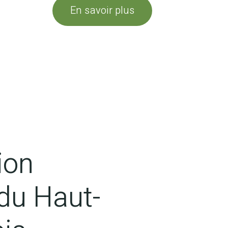
En savoir plus
afjlafjld flsdfsdf
ion
 du Haut-