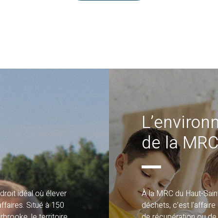
L’environ
de la MRC
ndroit idéal où élever
À la MRC du Haut-Saint
affaires. Situé à 150
déchets, c’est l’affair
brooke, le territoire
de récupération ou de