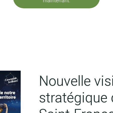
afjlafjld flsdfsdf
Nouvelle vis
stratégique