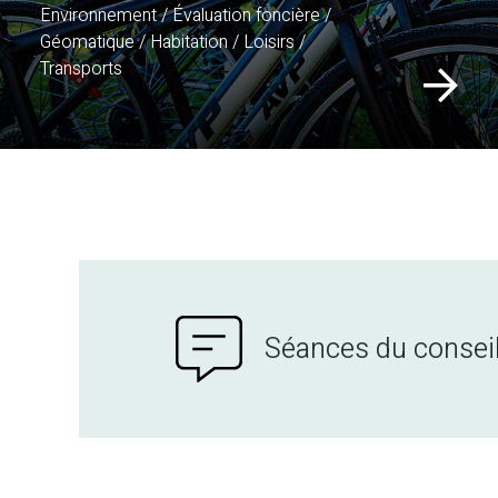
Environnement / Évaluation foncière /
Géomatique / Habitation / Loisirs /
Transports
Séances du consei