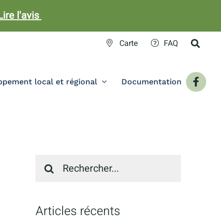
Lire l'avis
Carte
FAQ
pement local et régional
Documentation
Recherche
sur
le
site
:
Articles récents