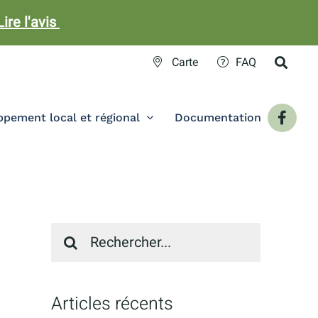
Lire l'avis
Carte
FAQ
pement local et régional
Documentation
Recherche
sur
le
site
:
Articles récents