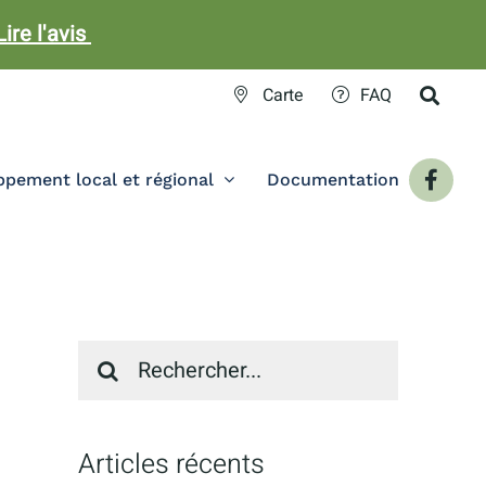
Lire l'avis
Carte
FAQ
pement local et régional
Documentation
Recherche
sur
le
site
:
Articles récents