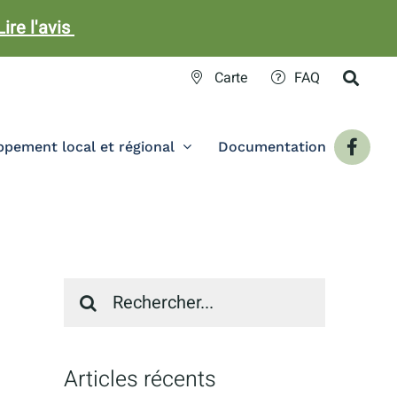
Lire l'avis
Carte
FAQ
pement local et régional
Documentation
Recherche
sur
le
site
:
Articles récents