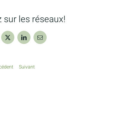
 sur les réseaux!
ebook
X
LinkedIn
Courriel
cédent
Suivant