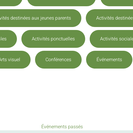
vités destinées aux jeunes parents
Activités destiné
ales
Activités ponctuelles
Activités social
Arts visuel
Conférences
Événements
Événements passés