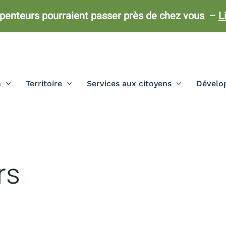
penteurs pourraient passer près de chez vous –
L
n
Territoire
Services aux citoyens
Dévelop
rs