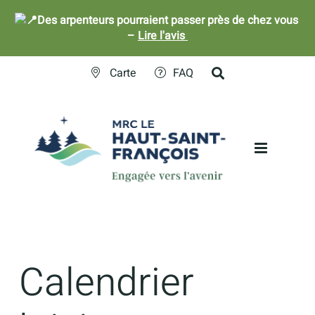
Des arpenteurs pourraient passer près de chez vous
–
Lire l'avis
Skip
Carte
FAQ
to
content
Calendrier