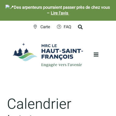
Des arpenteurs pourraient passer près de chez vous
–
Lire l'avis
Skip
Carte
FAQ
to
content
Calendrier