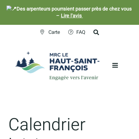
Des arpenteurs pourraient passer près de chez vous
–
Lire l'avis
Skip
Carte
FAQ
to
content
Calendrier